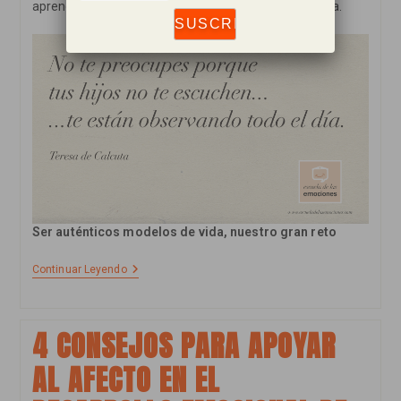
aprendizaje lo van a tomar de nuestro modelo de vida.
Ser auténticos modelos de vida, nuestro gran reto
Reflexión:
Continuar Leyendo
¿Ser
O
Hacer
Ante
4 CONSEJOS PARA APOYAR
Los
Que
AL AFECTO EN EL
Nos
Rodean?