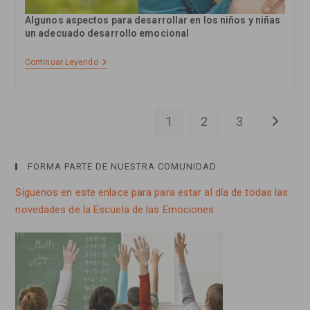
Algunos aspectos para desarrollar en los niños y niñas
un adecuado desarrollo emocional
4
Continuar Leyendo
Consejos
Para
Apoyar
Al
Afecto
1
2
3
Ir a la p
En
El
Desarrollo
Emocional
FORMA PARTE DE NUESTRA COMUNIDAD
De
Nuestros
Siguenos en este enlace para para estar al día de todas las
Hijos
E
novedades de la Escuela de las Emociones.
Hijas