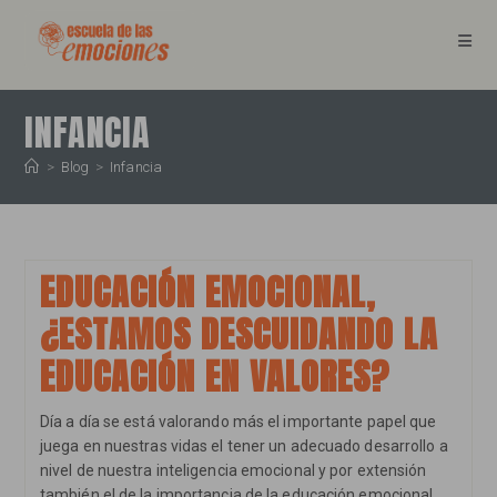
Ir
al
contenido
INFANCIA
>
Blog
>
Infancia
EDUCACIÓN EMOCIONAL,
¿ESTAMOS DESCUIDANDO LA
EDUCACIÓN EN VALORES?
Día a día se está valorando más el importante papel que
juega en nuestras vidas el tener un adecuado desarrollo a
nivel de nuestra inteligencia emocional y por extensión
también el de la importancia de la educación emocional