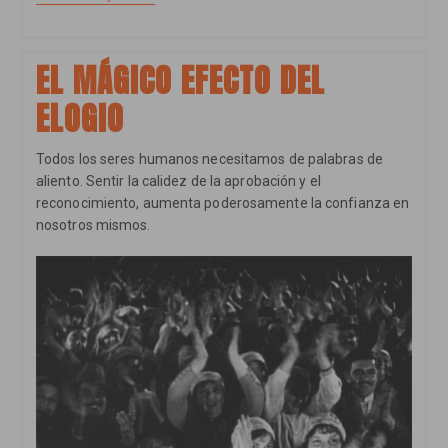
Errores
Sutiles
En
La
EL MÁGICO EFECTO DEL
Educación
Para
ELOGIO
La
Autoestima
Todos los seres humanos necesitamos de palabras de
aliento. Sentir la calidez de la aprobación y el
reconocimiento, aumenta poderosamente la confianza en
nosotros mismos.