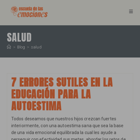
Ir
al
contenido
SALUD
>
Blog
>
salud
7 ERRORES SUTILES EN LA
EDUCACIÓN PARA LA
AUTOESTIMA
Todos deseamos que nuestros hijos crezcan fuertes
interiormente, con una autoestima sana que sea la base
de una vida emocional equilibrada la cual les ayude a
perseguir con efectividad sus metas, abordar los retos de