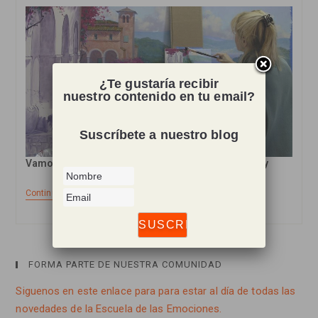
¿Te gustaría recibir
nuestro contenido en tu email?
Suscríbete a nuestro blog
Vamos a ver por qué es beneficioso tener un hobby
La
Continuar Leyendo
Importacia
De
Tener
Un
Hobby
FORMA PARTE DE NUESTRA COMUNIDAD
Siguenos en este enlace para para estar al día de todas las
novedades de la Escuela de las Emociones.