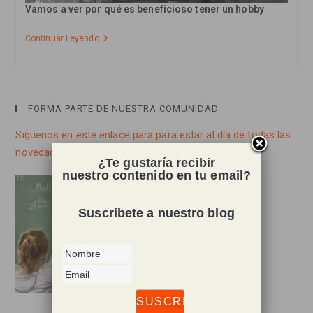
Vamos a ver por qué es beneficioso tener un hobby
La
Continuar Leyendo
Importacia
De
Tener
Un
Hobby
FORMA PARTE DE NUESTRA COMUNIDAD
Siguenos en este enlace para para estar al día de todas las
novedades de la Escuela de las Emociones.
¿Te gustaría recibir
nuestro contenido en tu email?
Suscríbete a nuestro blog