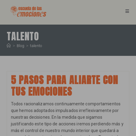
Ir
al
contenido
TALENTO
>
Blog
>
talento
5 PASOS PARA ALIARTE CON
TUS EMOCIONES
Todos racionalizamos continuamente comportamientos
que hemos adoptados impulsados irreflexivamente por
nuestras decisiones. En la medida que sigamos
justificando este tipo de acciones iremos perdiendo más y
más el control de nuestro mundo interior que quedará a