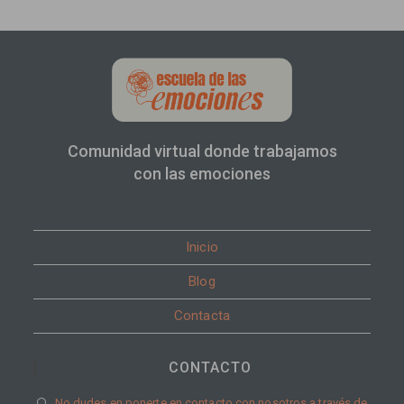
Comunidad virtual donde trabajamos
con las emociones
Inicio
Blog
Contacta
CONTACTO
Se
No dudes en ponerte en contacto con nosotros a través de