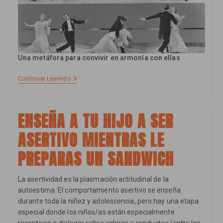
Una metáfora para convivir en armonía con ellas
Bailar
Continuar Leyendo
Con
Las
Emociones:
5
ENSEÑA A TU HIJO A SER
Pasos
Para
ASERTIVO MIENTRAS LE
Gestionarlas
Adecuadamente
PREPARAS UN SANDWICH
La asertividad es la plasmación actitudinal de la
autoestima. El comportamiento asertivo se enseña
durante toda la niñez y adolescencia, pero hay una etapa
especial donde los niños/as están especialmente
receptivos a dialogar sobre valores y conductas (entre los