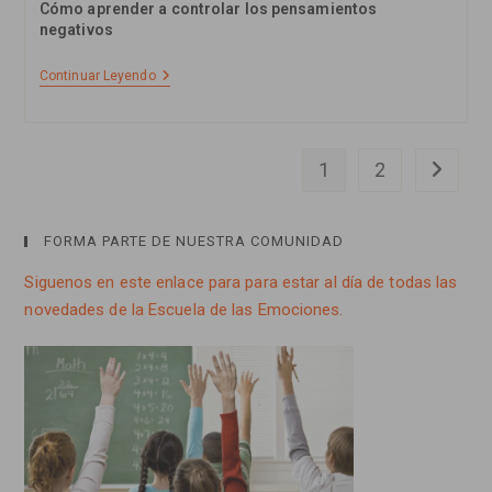
Cómo aprender a controlar los pensamientos
negativos
4
Continuar Leyendo
Tipos
De
Preguntas
Para
Combatir
1
2
Ir a la p
Los
Pensamientos
Automáticos
Negativos
FORMA PARTE DE NUESTRA COMUNIDAD
Siguenos en este enlace para para estar al día de todas las
novedades de la Escuela de las Emociones.