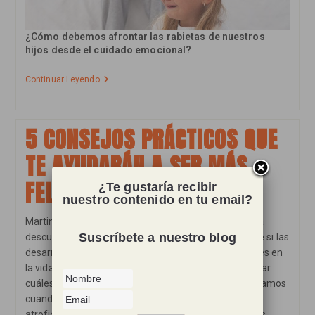
¿Cómo debemos afrontar las rabietas de nuestros
hijos desde el cuidado emocional?
Mi
Continuar Leyendo
Hijo,
Las
Rabietas
Y
5 CONSEJOS PRÁCTICOS QUE
Supernanny
TE AYUDARÁN A SER MÁS
FELIZ
¿Te gustaría recibir
nuestro contenido en tu email?
Martin Seligman, el padre de la psicología positiva, ha
Suscríbete a nuestro blog
descubierto que hay cinco fortalezas de carácter que si las
desarrollamos nuestra capacidad para ser más felices en
la vida aumentan exponencialmente. ¿Podrías adivinar
cuáles son? Una pista es que son fortalezas que teníamos
cuando éramos niños y que muchas veces se han ido
atrofiando con el paso de los años pero que podemos