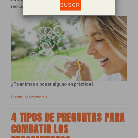
recuperar.
¿Te animas a poner alguno en práctica?
5
Continuar Leyendo
Consejos
Prácticos
Que
4 TIPOS DE PREGUNTAS PARA
Te
Ayudarán
COMBATIR LOS
A
Ser
Más