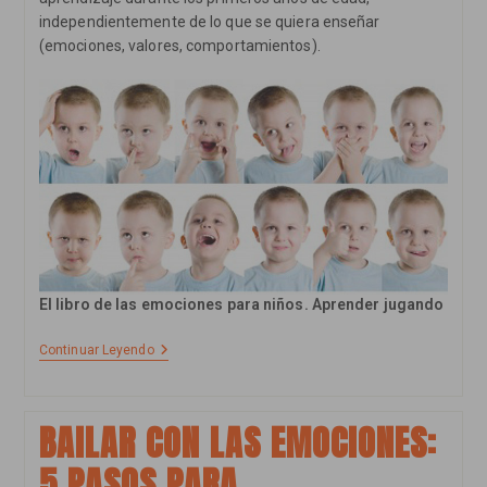
independientemente de lo que se quiera enseñar
(emociones, valores, comportamientos).
El libro de las emociones para niños. Aprender jugando
El
Continuar Leyendo
Libro
De
Las
Emociones
BAILAR CON LAS EMOCIONES:
(juego
De
5 PASOS PARA
Educación