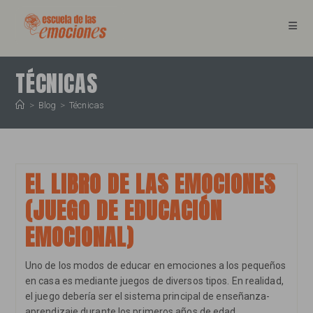
Ir
al
contenido
TÉCNICAS
>
Blog
>
Técnicas
EL LIBRO DE LAS EMOCIONES
(JUEGO DE EDUCACIÓN
EMOCIONAL)
Uno de los modos de educar en emociones a los pequeños
en casa es mediante juegos de diversos tipos. En realidad,
el juego debería ser el sistema principal de enseñanza-
aprendizaje durante los primeros años de edad,