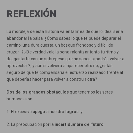
REFLEXIÓN
La moraleja de esta historia va en la línea de que lo ideal sería
abandonar la balsa. ¿Cómo sabes lo que te puede deparar el
camino: una dura cuesta, un bosque frondoso y difícil de
cruzar…? ¿De verdad vale la pena ralentizar tanto tu ritmo y
desgastarte con un sobrepeso que no sabes si podrás volver a
aprovechar?, y aún si volviera a aparecer otro río, ¿estás
seguro de que te compensaría el esfuerzo realizado frente al
que deberías hacer para volver a construir otra?
Dos de los grandes obstáculos
que tenemos los seres
humanos son:
1. El excesivo
apego
a nuestro
logros
, y
2. La preocupación por la
incertidumbre del futuro
.