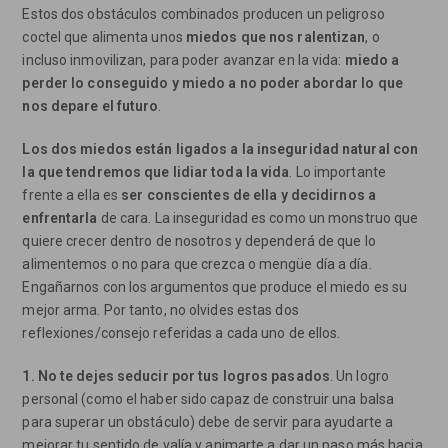
Estos dos obstáculos combinados producen un peligroso
coctel que alimenta unos
miedos que nos ralentizan
, o
incluso inmovilizan, para poder avanzar en la vida:
miedo a
perder lo conseguido y miedo a no poder abordar lo que
nos depare el futuro
.
Los dos miedos están ligados a la inseguridad natural con
la que tendremos que lidiar toda la vida
. Lo importante
frente a ella es
ser conscientes de ella y decidirnos a
enfrentarla
de cara. La inseguridad es como un monstruo que
quiere crecer dentro de nosotros y dependerá de que lo
alimentemos o no para que crezca o mengüe día a día.
Engañarnos con los argumentos que produce el miedo es su
mejor arma. Por tanto, no olvides estas dos
reflexiones/consejo referidas a cada uno de ellos.
1. No te dejes seducir por tus logros pasados
. Un logro
personal (como el haber sido capaz de construir una balsa
para superar un obstáculo) debe de servir para ayudarte a
mejorar tu sentido de valía y animarte a dar un paso más hacia