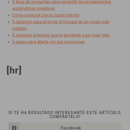
4 tipos de preguntas para combatir los pensamientos
automáticos negativos
.
Cómo conectar con tu coach interior
.
5 consejos para afrontar el fracaso de un modo más
positivo
.
5 consejos prácticos que te ayudarán a ser más feliz
.
5 pasos para aliarte con tus emociones
.
[hr]
SI TE HA RESULTADO INTERESANTE ESTE ARTÍCULO,
COMPARTIR
COMPÁRTELO!
ESTE
CONTENIDO
Facebook
Se