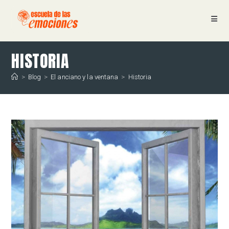
Ir
al
contenido
HISTORIA
>
Blog
>
El anciano y la ventana
>
Historia