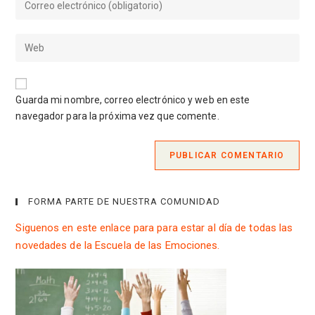
o
tu
nombre
dirección
de
Introduce
de
usuario
la
correo
para
URL
electrónico
comentar
de
para
Guarda mi nombre, correo electrónico y web en este
tu
comentar
navegador para la próxima vez que comente.
web
(opcional)
FORMA PARTE DE NUESTRA COMUNIDAD
Siguenos en este enlace para para estar al día de todas las
novedades de la Escuela de las Emociones.