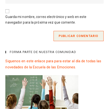
usuario
la
correo
para
URL
electrónico
comentar
de
para
Guarda mi nombre, correo electrónico y web en este
tu
comentar
navegador para la próxima vez que comente.
web
(opcional)
FORMA PARTE DE NUESTRA COMUNIDAD
Siguenos en este enlace para para estar al día de todas las
novedades de la Escuela de las Emociones.