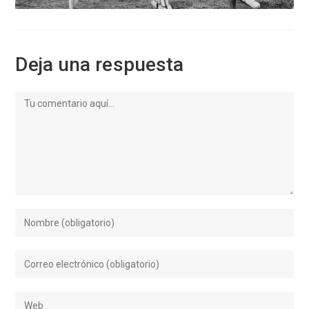
Deja una respuesta
Comentario
Introduce
tu
nombre
Introduce
o
tu
nombre
dirección
de
Introduce
de