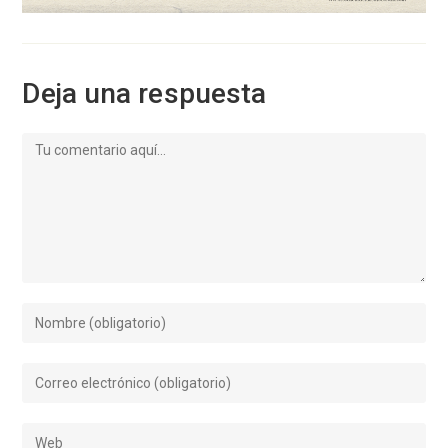
Deja una respuesta
Comentario
Introduce
tu
nombre
Introduce
o
tu
nombre
dirección
de
Introduce
de