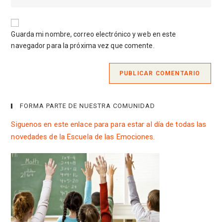
usuario
la
correo
para
URL
electrónico
comentar
de
para
Guarda mi nombre, correo electrónico y web en este
tu
comentar
navegador para la próxima vez que comente.
web
(opcional)
FORMA PARTE DE NUESTRA COMUNIDAD
Siguenos en este enlace para para estar al día de todas las
novedades de la Escuela de las Emociones.