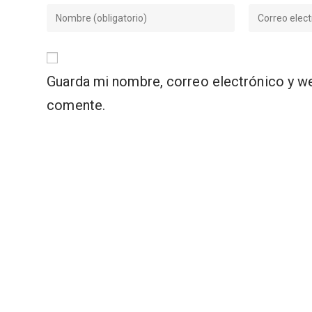
Introduce
Introduce
tu
tu
nombre
dirección
o
de
nombre
correo
Guarda mi nombre, correo electrónico y w
de
electrónico
comente.
usuario
para
para
comentar
comentar