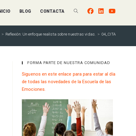
NICIO
BLOG
CONTACTA
ALTERNAR
BÚSQUEDA
>
Reflexión: Un enfoque realista sobre nuestras vidas.
>
04_CITA
DE
FORMA PARTE DE NUESTRA COMUNIDAD
Siguenos en este enlace para para estar al día
LA
de todas las novedades de la Escuela de las
Emociones.
WEB