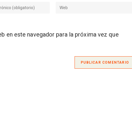
Introduce
la
URL
de
tu
eb en este navegador para la próxima vez que
web
(opcional)