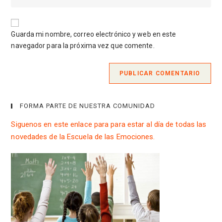
usuario
la
correo
para
URL
electrónico
comentar
de
para
Guarda mi nombre, correo electrónico y web en este
tu
comentar
navegador para la próxima vez que comente.
web
(opcional)
FORMA PARTE DE NUESTRA COMUNIDAD
Siguenos en este enlace para para estar al día de todas las
novedades de la Escuela de las Emociones.