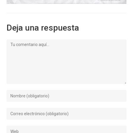
Deja una respuesta
Comentario
Introduce
tu
nombre
Introduce
o
tu
nombre
dirección
de
Introduce
de