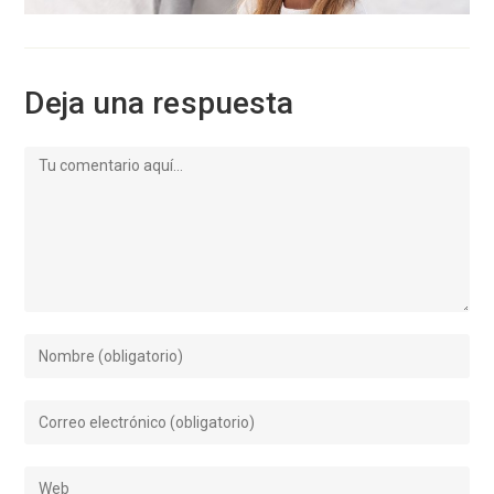
Deja una respuesta
Comentario
Introduce
tu
nombre
Introduce
o
tu
nombre
dirección
de
Introduce
de