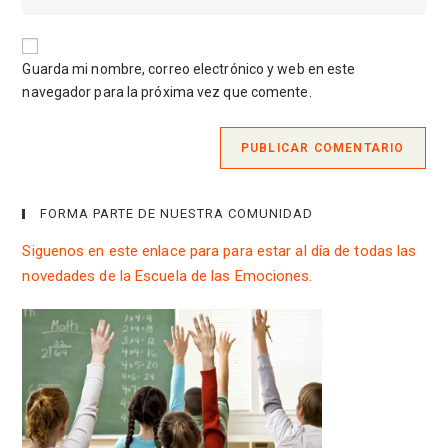
usuario
la
correo
para
URL
electrónico
comentar
de
para
Guarda mi nombre, correo electrónico y web en este
tu
comentar
navegador para la próxima vez que comente.
web
(opcional)
FORMA PARTE DE NUESTRA COMUNIDAD
Siguenos en este enlace para para estar al día de todas las
novedades de la Escuela de las Emociones.