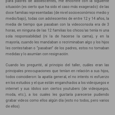
para padres de adolescentes, me encontré con la siguiente
situación (es cierto que ha sido el caso más exagerado): de las
doce familias representadas (de nivel socioeconómico medio y
medio/bajo), todas con adolescentes de entre 12 y 14 años, la
media de tiempo que pasaban con la videoconsola era de 3
horas, en ninguna de las 12 familias los chicos/as tenía ni una
sola responsabilidad (ni la de hacerse la cama), y en la
mayoría, cuando les mandaban o recriminaban algo y los hijos
les contestaban o “pasaban” de los padres, estos no tomaban
medidas y lo asumían con resignación.
Cuando les pregunté, al principio del taller, cuáles eran las
principales preocupaciones que tenían en relación a sus hijos,
todos coincidieron: la apatía general, el no interés ni esfuerzo
en los estudios y el que están enganchados a los videojuegos e
internet y sus ídolos son ciertos youtubers (de videojuegos,
moda, etc.), a los cuales les gustaría parecerse pudiendo
grabar videos como ellos algún día (esto no todos, pero varios
de ellos).