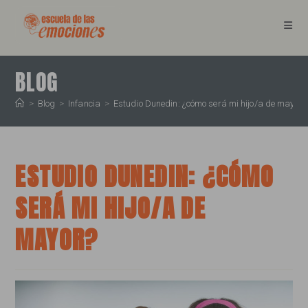
Ir
al
contenido
BLOG
>
Blog
>
Infancia
>
Estudio Dunedin: ¿cómo será mi hijo/a de mayor?
ESTUDIO DUNEDIN: ¿CÓMO
SERÁ MI HIJO/A DE
MAYOR?