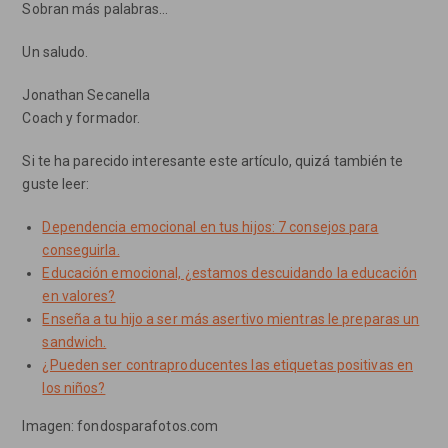
Sobran más palabras…
Un saludo.
Jonathan Secanella
Coach y formador.
Si te ha parecido interesante este artículo, quizá también te
guste leer:
Dependencia emocional en tus hijos: 7 consejos para
conseguirla.
Educación emocional, ¿estamos descuidando la educación
en valores?
Enseña a tu hijo a ser más asertivo mientras le preparas un
sandwich.
¿Pueden ser contraproducentes las etiquetas positivas en
los niños?
Imagen: fondosparafotos.com