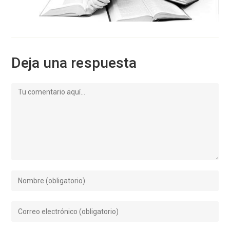
Deja una respuesta
Comentario
Introduce
tu
nombre
Introduce
o
tu
nombre