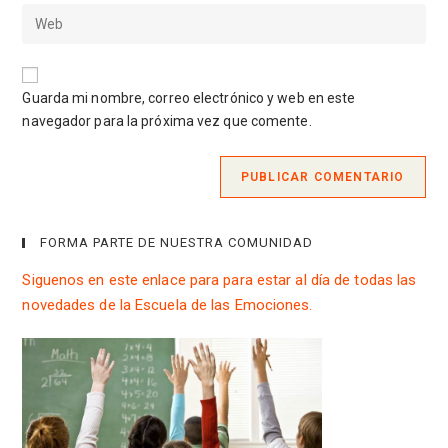
dirección
de
Introduce
de
usuario
la
correo
para
URL
electrónico
comentar
de
para
Guarda mi nombre, correo electrónico y web en este
tu
comentar
navegador para la próxima vez que comente.
web
(opcional)
FORMA PARTE DE NUESTRA COMUNIDAD
Siguenos en este enlace para para estar al día de todas las
novedades de la Escuela de las Emociones.